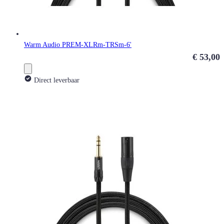
Warm Audio PREM-XLRm-TRSm-6'
€ 53,00
Direct leverbaar