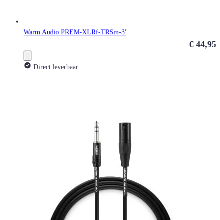
Warm Audio PREM-XLRf-TRSm-3'
€ 44,95
Direct leverbaar