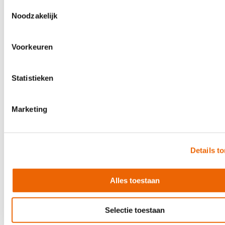
€ 19,95
Toestemmingsselectie
Noodzakelijk
Direct leverbaar
Voorkeuren
Statistieken
Marketing
Details t
Alles toestaan
Selectie toestaan
Sonnect SW-C SoundWire