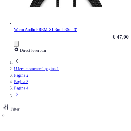
Warm Audio PREM-XLRm-TRSm-3'
€ 47,00
Direct leverbaar
U lees momenteel pagina
1
Pagina
2
Pagina
3
Pagina
4
Filter
0