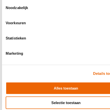
€ 1.090,00
Toestemmingsselectie
Noodzakelijk
Direct leverbaar
Voorkeuren
Statistieken
Marketing
Details t
Alles toestaan
Selectie toestaan
Yamaha MGX16 W