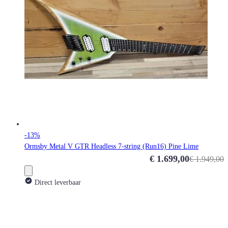
-13%
Ormsby Metal V GTR Headless 7-string (Run16) Pine Lime
Special Price
€ 1.699,00
€ 1.949,00
Direct leverbaar