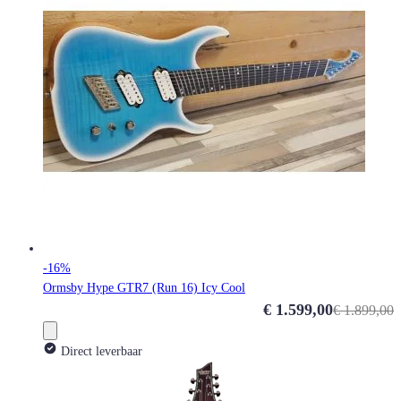
-16%
Ormsby Hype GTR7 (Run 16) Icy Cool
Special Price
€ 1.599,00
€ 1.899,00
Direct leverbaar