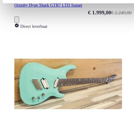
Ormsby Hype Shark GTR7 LTD Sunset
Special Price
€ 1.999,00
€ 2.249,00
Direct leverbaar