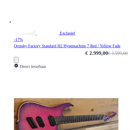
Exclusief
-17%
Ormsby Factory Standard H2 Hypemachine 7 Red / Yellow Fade
Special Price
€ 2.999,00
€ 3.599,00
Direct leverbaar