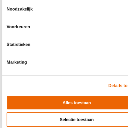
€ 849,00
Toestemmingsselectie
Noodzakelijk
Direct leverbaar
Voorkeuren
Statistieken
Marketing
Details t
Alles toestaan
Selectie toestaan
-11%