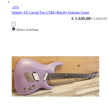
-11%
Ormsby SX Carved Top GTR6 (Run16) Seafoam Green
Special Price
€ 1.649,00
€ 1.849,00
Direct leverbaar