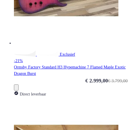
Exclusief
-21%
Ormsby Factory Standard H3 Hypemachine 7 Flamed Maple Exotic
Dragon Burst
Special Price
€ 2.999,00
€ 3.799,00
Direct leverbaar