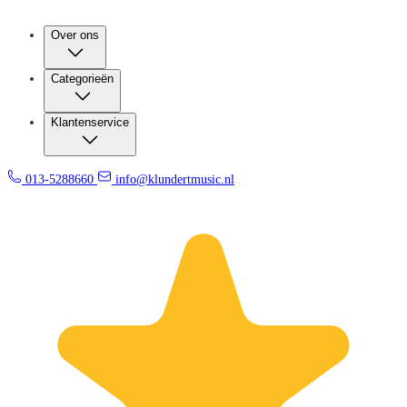
Over ons
Categorieën
Klantenservice
013-5288660
info@klundertmusic.nl