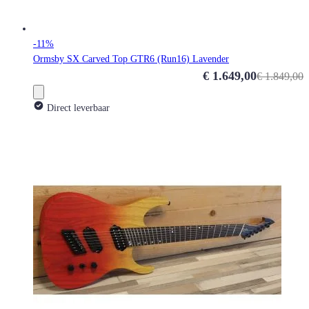
-11%
Ormsby SX Carved Top GTR6 (Run16) Lavender
Special Price
€ 1.649,00
€ 1.849,00
Direct leverbaar