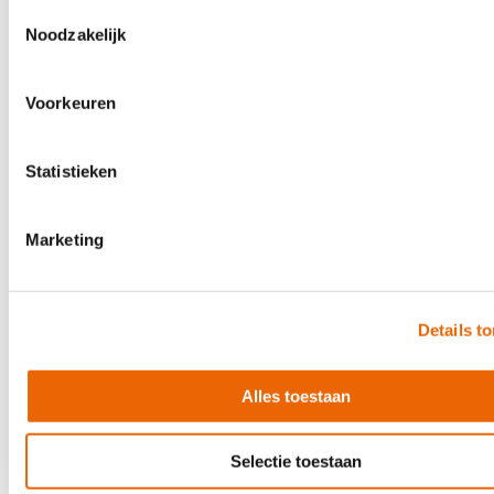
Toestemmingsselectie
Noodzakelijk
Direct leverbaar
Voorkeuren
Statistieken
Marketing
Details t
Alles toestaan
Selectie toestaan
SSL Super 9000
€ 1.534,40