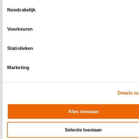
Boston CCL-250
Toestemmingsselectie
€ 69,10
Noodzakelijk
Direct leverbaar
Voorkeuren
Statistieken
Marketing
Details t
Alles toestaan
Selectie toestaan