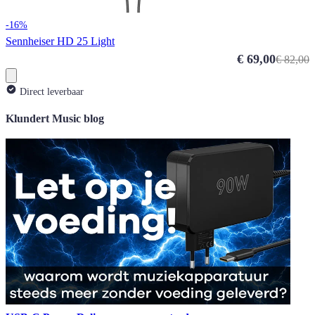
-16%
Sennheiser HD 25 Light
Special Price
€ 69,00
€ 82,00
Direct leverbaar
Klundert Music blog