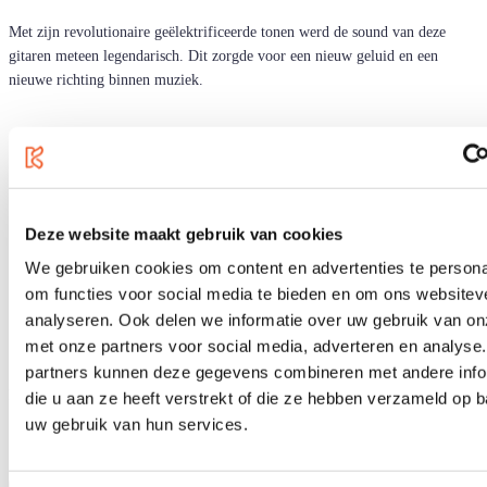
Met zijn revolutionaire geëlektrificeerde tonen werd de sound van deze
gitaren meteen legendarisch. Dit zorgde voor een nieuw geluid en een
nieuwe richting binnen muziek.
Fender - Elektrische gitaren
(116)
Fender - Elektrische basgitaren
(31)
Deze website maakt gebruik van cookies
Fender - Akoestische gitaren
(36)
We gebruiken cookies om content en advertenties te persona
Fender - Versterkers
(54)
Fender - Effecten
(22)
om functies voor social media te bieden en om ons websitev
Fender - Accessoires
(79)
analyseren. Ook delen we informatie over uw gebruik van on
met onze partners voor social media, adverteren en analyse
partners kunnen deze gegevens combineren met andere info
Producten
1
-
9
van
337
die u aan ze heeft verstrekt of die ze hebben verzameld op 
uw gebruik van hun services.
Sorteren op