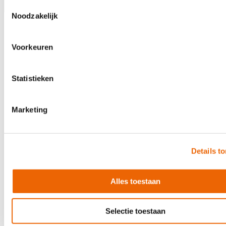
Toestemmingsselectie
Noodzakelijk
Voorkeuren
Statistieken
Marketing
Details t
Alles toestaan
Selectie toestaan
Fender 75th Anniversary Player II Precision Bass, Daphne Blue RW
€ 990,00