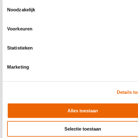
€ 169,00
Toestemmingsselectie
Noodzakelijk
Direct leverbaar
Voorkeuren
Statistieken
Marketing
Details t
Alles toestaan
Selectie toestaan
Focusrite Clarett 8Pre +