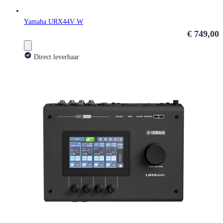
Yamaha URX44V W
€ 749,00
Direct leverbaar