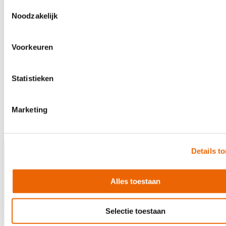
€ 26,60
Toestemmingsselectie
Noodzakelijk
Direct leverbaar
Voorkeuren
Statistieken
5 jaar garantie
Marketing
Details t
Alles toestaan
Selectie toestaan