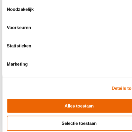
Toestemmingsselectie
Noodzakelijk
Informeer naar de levertijd
Voorkeuren
5 jaar garantie
Statistieken
Marketing
Details t
Alles toestaan
Selectie toestaan