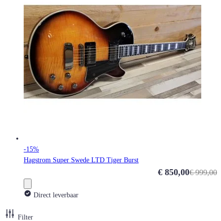
-15%
Hagstrom Super Swede LTD Tiger Burst
Special Price
€ 850,00
€ 999,00
Direct leverbaar
Filter