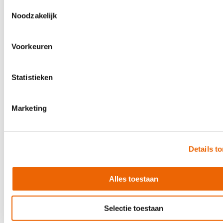
Toestemmingsselectie
Noodzakelijk
Voorkeuren
Statistieken
Marketing
-7%
Hagstrom Fantomen, White Gloss
Special Price
€ 789,00
€ 849,00
Details t
Direct leverbaar
Alles toestaan
Selectie toestaan