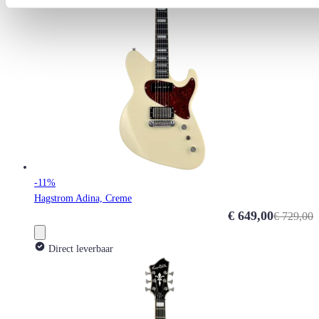
-11%
Hagstrom Adina, Creme
Special Price
€ 649,00
€ 729,00
Direct leverbaar