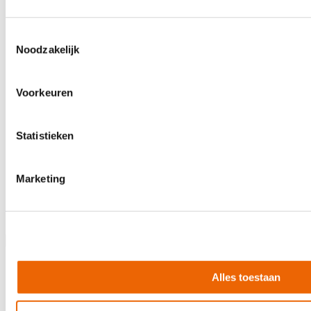
Toestemmingsselectie
Noodzakelijk
Voorkeuren
Statistieken
Marketing
Hardcase HNP14S-G
€ 103,40
Direct leverbaar
Alles toestaan