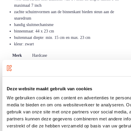
maximaal 7 inch
zachte schuimvormen aan de binnenkant bieden steun aan de
snaredrum
handig sluitmechanisme
binnenmaat: 44 x 23 cm
buitenmaat diepte: min. 15 cm en max. 23 cm
kleur: zwart
Merk
Hardcase
Ean Code
5414428048790
Artikelnummer
18732
Druk om carousel over te slaan
Alternatieven
Deze website maakt gebruik van cookies
We gebruiken cookies om content en advertenties te personal
media te bieden en om ons websiteverkeer te analyseren. Oo
gebruik van onze site met onze partners voor social media,
partners kunnen deze gegevens combineren met andere infor
verstrekt of die ze hebben verzameld op basis van uw gebru