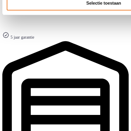
Selectie toestaan
Ean Code
4049521756092
Artikelnummer
72815
5 jaar garantie