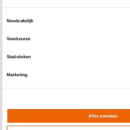
Het zwenkwiel van 18 mm berken multiplex is bijzonder sterk en duurzaam
dankzij een polyurea-coating. Dankzij de vier 80 mm zware zwenkwielen,
Toestemmingsselectie
waarvan twee met blokkeerrem, is het systeem eenvoudig te vervoeren op
Noodzakelijk
de zwenkplank.
Voorkeuren
Specificaties:
Statistieken
Beschermt het gehele DAVE 12 G4X systeem
Bestaande uit zwenkwiel, subwoofer beschermhoes, twee satelliet
beschermhoezen en spanband
Marketing
Gewatteerde beschermhoezen van waterafstotend 1680D nylon
Handvatuitsparingen met klittenband flappen voor handig transport
Buitenzak op de subwooferhoes voor het opbergen van accessoires
Bestendig en duurzaam zwenkwiel van 18 mm berken multiplex met
polyurea-coating
Eenvoudig transport van het hele systeem dankzij vier 80 mm zware
zwenkwielen, waarvan twee met blokkeerrem
Alles toestaan
Merk
LD Systems