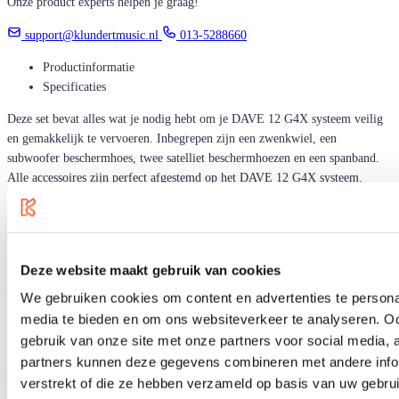
Onze product experts helpen je graag!
support@klundertmusic.nl
013-5288660
Productinformatie
Specificaties
Deze set bevat alles wat je nodig hebt om je DAVE 12 G4X systeem veilig
en gemakkelijk te vervoeren. Inbegrepen zijn een zwenkwiel, een
subwoofer beschermhoes, twee satelliet beschermhoezen en een spanband.
Alle accessoires zijn perfect afgestemd op het DAVE 12 G4X systeem.
De gevoerde beschermhoezen van duurzaam en waterafstotend 1680D nylon
beschermen het DAVE 12 G4X systeem optimaal tegen weersinvloeden en
andere invloeden. De 8 mm dik gevoerde beschermhoezen zijn eenvoudig
Deze website maakt gebruik van cookies
om te doen en bieden samen met het zwenkwiel een uitgebreide
bescherming. Dankzij de versterkte uitsparingen met klittenband flappen
We gebruiken cookies om content en advertenties te personal
kan het systeem worden vastgepakt en getransporteerd, zelfs met
media te bieden en om ons websiteverkeer te analyseren. Oo
bescherming. De beschermhoes van de subwoofer heeft een buitenvak voor
gebruik van onze site met onze partners voor social media,
het opbergen van accessoires zoals net- en luidsprekerkabels en de
partners kunnen deze gegevens combineren met andere infor
spanband.
verstrekt of die ze hebben verzameld op basis van uw gebru