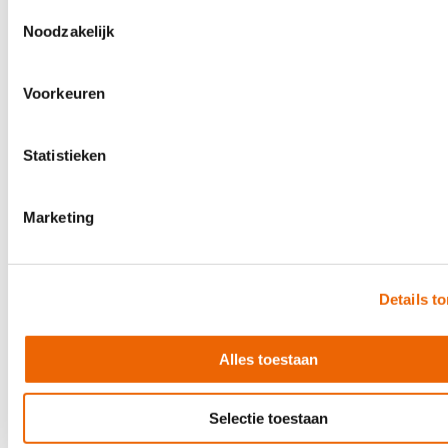
€ 20,00
Toestemmingsselectie
Noodzakelijk
Direct leverbaar
Voorkeuren
Statistieken
Marketing
Details t
Alles toestaan
Selectie toestaan
Evans 18" G1 Coated, B18G1