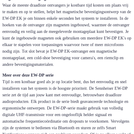
Waar de meeste draadloze ontvangers je kostbare tijd kosten om plaats vrij
te maken en op te stellen, helpt het magnetische bevestigingsontwerp van de
EW-DP EK je om binnen enkele seconden het systeem te installeren. In de
hoeken van de ontvanger zijn magneten ingebouwd, waarmee de ontvanger
eenvoudig en veilig aan de meegeleverde montageplaat kunt bevestigen. Je
kunt de ingebouwde magneten ook gebruiken om meerdere EW-DP EK's op
elkaar te stapelen voor toepassingen waarvoor twee of meer microfoons
nodig zijn. Tot slot bevat je EW-DP EK-ontvanger een magnetische
montageplaat, een cold-shoe bevestiging voor camera's, een riemclip en
andere bevestigingsmaterialen.
Meer over deze EW-DP serie
Tijd is een kostbaar goed als je op locatie bent, dus het eenvoudig en snel
installeren van het systeem is de hoogste prioriteit. De Sennheiser EW-DP
serie zet de tijd aan jouw kant met eenvoudige, betrouwbare draadloze
audioproducten. Elk product in de serie biedt geavanceerde technologie en
ergonomische ontwerpen. De EW-DP-serie maakt gebruik van volledig
digitale UHF-transmissie voor een ongelooflijk helder signaal en
automatische frequentiecoördinatie om dropouts te voorkomen. Vervolgens
zijn de systemen te bedienen via Bluetooth en sturen ze zelfs Smart