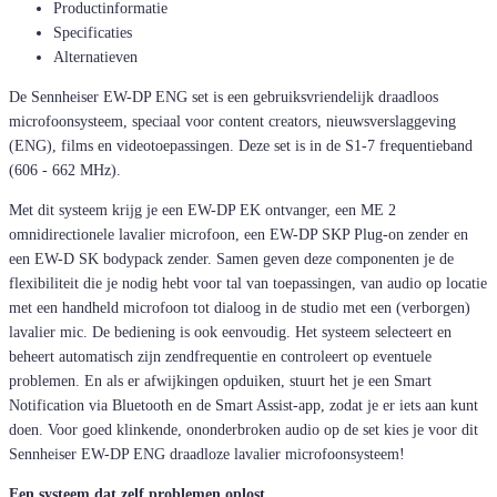
Productinformatie
Specificaties
Alternatieven
De Sennheiser EW-DP ENG set is een gebruiksvriendelijk draadloos
microfoonsysteem, speciaal voor content creators, nieuwsverslaggeving
(ENG), films en videotoepassingen. Deze set is in de S1-7 frequentieband
(606 - 662 MHz).
Met dit systeem krijg je een EW-DP EK ontvanger, een ME 2
omnidirectionele lavalier microfoon, een EW-DP SKP Plug-on zender en
een EW-D SK bodypack zender. Samen geven deze componenten je de
flexibiliteit die je nodig hebt voor tal van toepassingen, van audio op locatie
met een handheld microfoon tot dialoog in de studio met een (verborgen)
lavalier mic. De bediening is ook eenvoudig. Het systeem selecteert en
beheert automatisch zijn zendfrequentie en controleert op eventuele
problemen. En als er afwijkingen opduiken, stuurt het je een Smart
Notification via Bluetooth en de Smart Assist-app, zodat je er iets aan kunt
doen. Voor goed klinkende, ononderbroken audio op de set kies je voor dit
Sennheiser EW-DP ENG draadloze lavalier microfoonsysteem!
Een systeem dat zelf problemen oplost