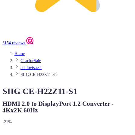
3154 reviews
Home
GearforSale
audiovisueel
SIIG CE-H22Z11-S1
SIIG CE-H22Z11-S1
HDMI 2.0 to DisplayPort 1.2 Converter -
4Kx2K 60Hz
-21%