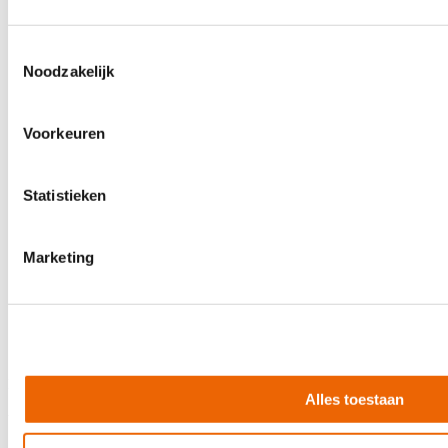
Toestemmingsselectie
Noodzakelijk
150.000+ mensen gingen je voor
Voorkeuren
Adres
Statistieken
Bedrijfsweg 13
5061 JX Oisterwijk
Marketing
Openingstijden
Maandag van 9:00 - 17:00 uur
Dinsdag t/m vrijdag: 9:00 - 18:00 uur
Zaterdag van 9:00 - 17:00 uur
Zondag: gesloten
Klundert Music is een onderdeel van Klundert Muziek B.V.
Alles toestaan
Volg ons op: