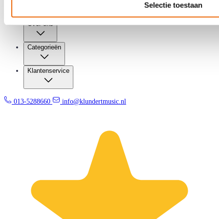
Selectie toestaan
Over ons
Categorieën
Klantenservice
013-5288660
info@klundertmusic.nl