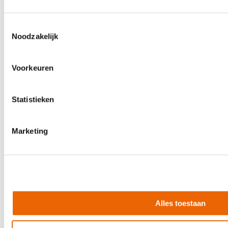
4-saddle hardtail brug
Stemmechanieken met open tandwielen
Verchroomde hardware
Toestemmingsselectie
Noodzakelijk
Merk
Squier
Ean Code
717669816407
Voorkeuren
Kleur
zwart
Linkshandig
nee
Body
populieren
Statistieken
Toets
laurier
Top
niet van toepassing
Marketing
Constructie
bolt on
Aantal snaren
4
Actief / passief
passief
Finish
polyurethaan
Koffer/Tas
nee
Alles toestaan
Artikelnummer
75075
Afmetingen verpakking (BxHxD)
50 cm x 120 cm x 20 cm