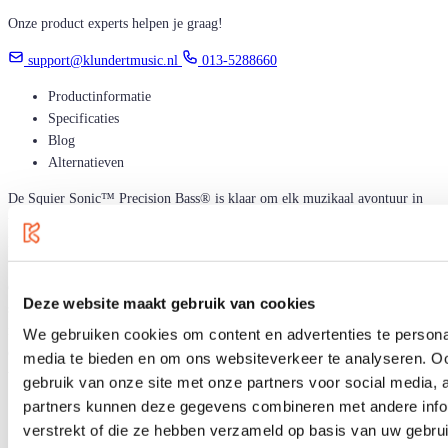
Onze product experts helpen je graag!
support@klundertmusic.nl
013-5288660
Productinformatie
Specificaties
Blog
Alternatieven
De Squier Sonic™ Precision Bass® is klaar om elk muzikaal avontuur in
warpsnelheid te lanceren, en biedt iconische Fender® stijl en inspirerende
klank voor spelers in elk stadium. Deze P Bass® heeft een slank en
uitnodigend "C"-vormig halsprofiel met een smalle 1.5" bladbreedte en een
dunne, lichtgewicht body voor optimaal speelcomfort, terwijl een Squier®
Deze website maakt gebruik van cookies
split single-coil pickup een pittige bastoon levert. Verdere details van dit
model zijn een 4-saddle hardtail brug voor precieze intonatie afstelling,
We gebruiken cookies om content en advertenties te personal
open-gear stemmechanieken voor soepele, accurate stemming en duurzame
media te bieden en om ons websiteverkeer te analyseren. Oo
verchroomde hardware die zeker in het oog springt.
gebruik van onze site met onze partners voor social media,
partners kunnen deze gegevens combineren met andere infor
Dunne en lichtgewicht body
verstrekt of die ze hebben verzameld op basis van uw gebru
Squier split single-coil pickup