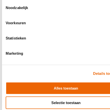
Toestemmingsselectie
Noodzakelijk
Voorkeuren
Expressive E Osmose 49 CE
Statistieken
€ 969,00
Direct leverbaar
Marketing
Details t
Alles toestaan
Selectie toestaan