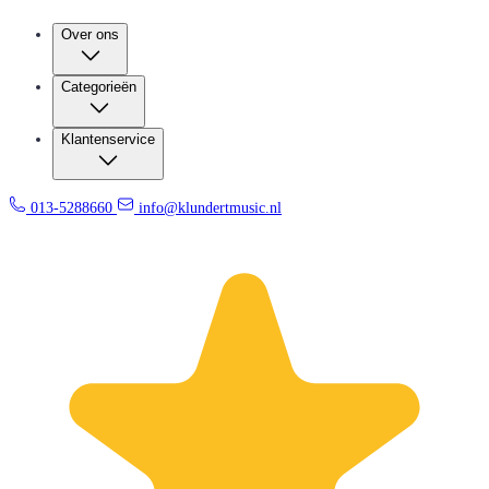
Over ons
Categorieën
Klantenservice
013-5288660
info@klundertmusic.nl