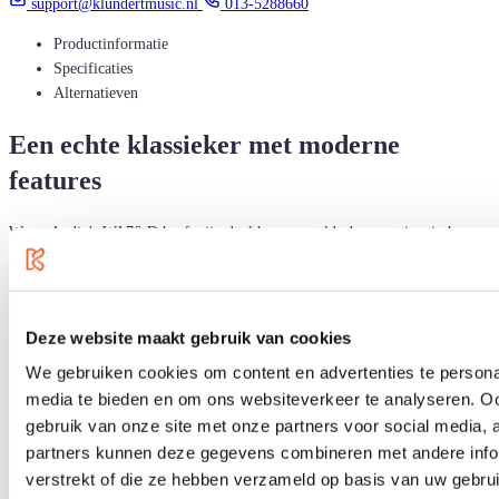
support@klundertmusic.nl
013-5288660
Productinformatie
Specificaties
Alternatieven
Een echte klassieker met moderne
features
Warm Audio's WA76-D heeft zijn doel hoog gesteld: de meest iconische
solid-state limiting versterker in de geschiedenis. Hoe doet Warm dat?
Voornamelijk door schaalvoordelen. Ze bezuinigen niet op componenten (de
WA76 maakt gebruik van echte Amerikaanse Cinemag transformatoren),
maar ze bestellen onderdelen en bouwen in grote hoeveelheden, wat de
Deze website maakt gebruik van cookies
kosten laag houdt. Net als het originele klassieke toestel biedt de WA76 een
We gebruiken cookies om content en advertenties te personal
volledig discreet signaalpad en dezelfde indeling van de
media te bieden en om ons websiteverkeer te analyseren. Oo
bedieningselementen. En ja, hij repliceert de explosieve prestaties van het
gebruik van onze site met onze partners voor social media,
origineel wanneer alle ratio knoppen worden ingedrukt. De nieuwe WA76-
partners kunnen deze gegevens combineren met andere infor
D en WA76-D2 versies hebben de nodige moderne features gekregen zoals
een 10K Z impedantie switch om de verschillen in weerstand van
verstrekt of die ze hebben verzameld op basis van uw gebru