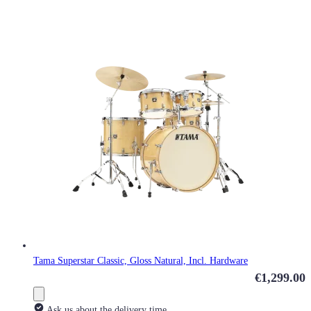
Tama Superstar Classic, Gloss Natural, Incl. Hardware
€1,299.00
Ask us about the delivery time