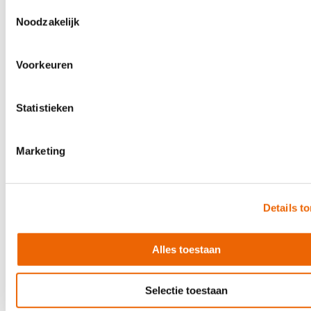
Toestemmingsselectie
Noodzakelijk
Voorkeuren
Statistieken
Marketing
Details t
Tama Superstar Classic, Gloss Garnet Lacebark Pine, Incl. Hardware
Alles toestaan
€1,199.00
In stock
Selectie toestaan