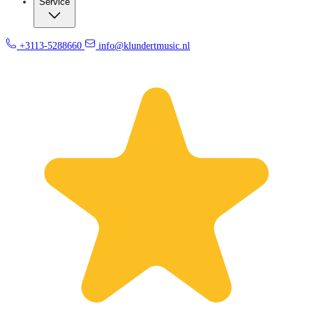
Service
+3113-5288660
info@klundertmusic.nl