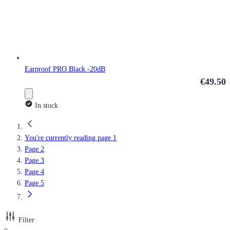
Earproof PRO Black -20dB
€49.50
In stock
You're currently reading page
1
Page
2
Page
3
Page
4
Page
5
Filter