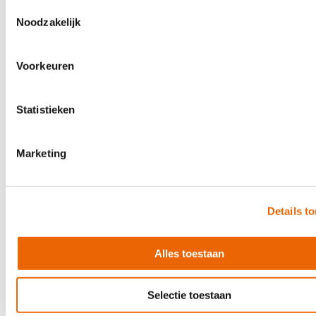
Toestemmingsselectie
Noodzakelijk
Boek Prins on the Road
€39.50
Voorkeuren
In stock
Statistieken
Marketing
Details t
Alles toestaan
Selectie toestaan