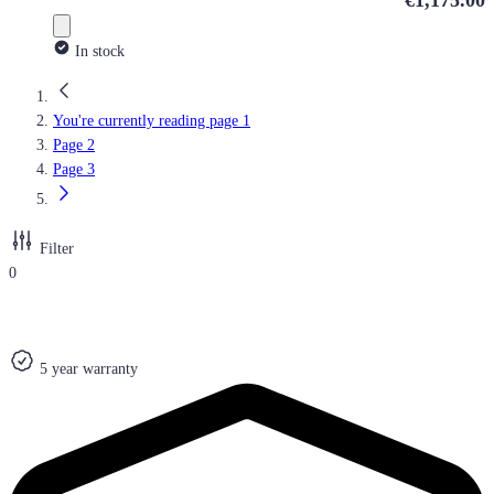
€1,175.00
In stock
You're currently reading page
1
Page
2
Page
3
Filter
0
5 year warranty