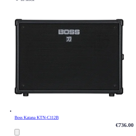
Boss Katana KTN-C112B
€736.00