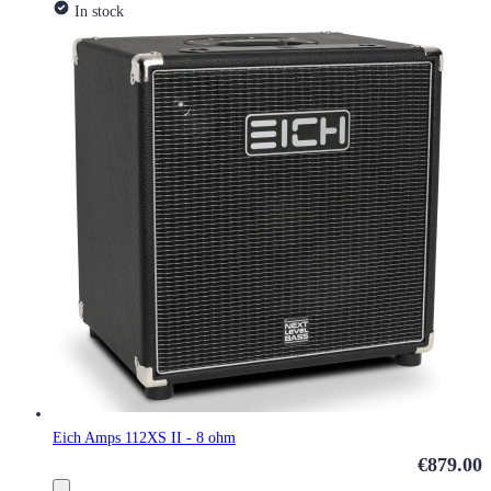
In stock
Eich Amps 112XS II - 8 ohm
€879.00