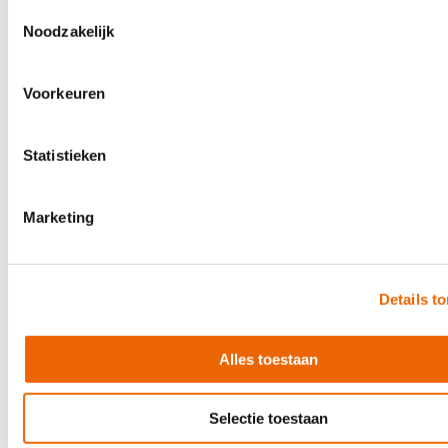
Toestemmingsselectie
Noodzakelijk
Voorkeuren
Statistieken
Marketing
Details t
Aguilar DB 410 Classic Black 8 Ohm
Alles toestaan
€1,899.00
In stock
Selectie toestaan