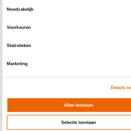
Toestemmingsselectie
Noodzakelijk
Boss CB-EG10
Voorkeuren
€66.00
Statistieken
In stock
Marketing
Details t
Alles toestaan
Selectie toestaan