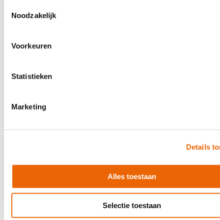
Toestemmingsselectie
Noodzakelijk
Voorkeuren
Statistieken
Marketing
Details t
Shure SLXD24D+E/N8C-G65
Alles toestaan
€2,159.00
In stock
Selectie toestaan