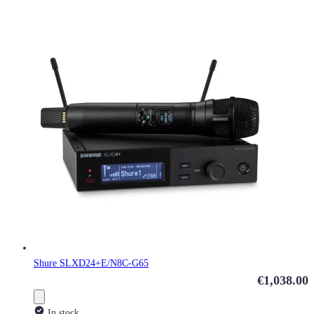
Shure SLXD24+E/N8C-G65
€1,038.00
In stock