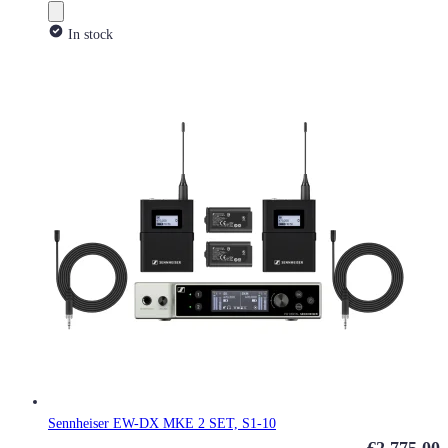
In stock
Sennheiser EW-DX MKE 2 SET, S1-10