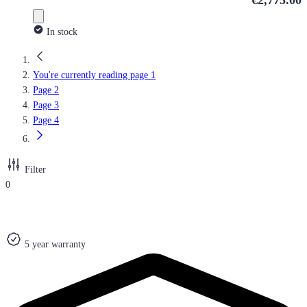
€2,775.00
In stock
You're currently reading page
1
Page
2
Page
3
Page
4
Filter
0
5 year warranty