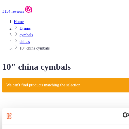
3154 reviews
Home
Drums
cymbals
chinas
10" china cymbals
10" china cymbals
We can't find products matching the selection.
5 year warranty