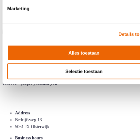
Marketing
Details t
Alles toestaan
Selectie toestaan
150.000+ people preceded you
Address
Bedrijfsweg 13
5061 JX Oisterwijk
Business hours