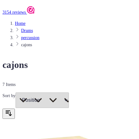
3154 reviews
Home
Drums
percussion
cajons
cajons
7
Items
Sort by