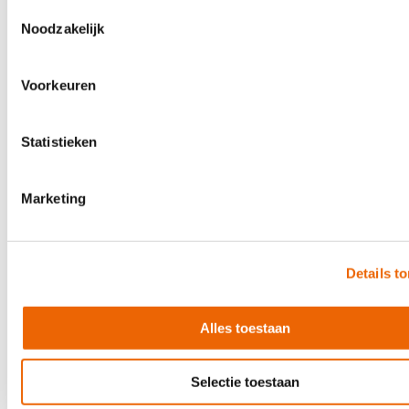
Toestemmingsselectie
Noodzakelijk
Voorkeuren
Statistieken
Marketing
Details t
Meinl Artisan Cajon Tango Line Red Fade
Alles toestaan
€249.00
In stock
Selectie toestaan