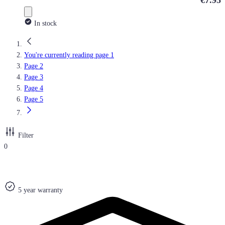
€7.95
In stock
You're currently reading page
1
Page
2
Page
3
Page
4
Page
5
Filter
0
5 year warranty