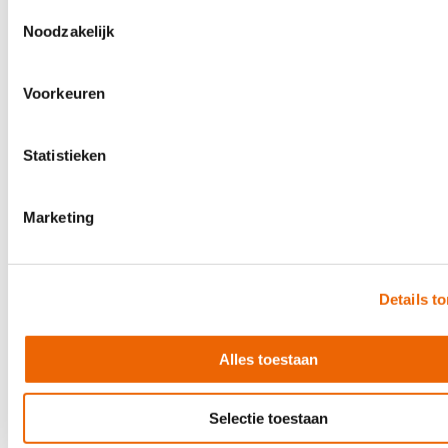
Toestemmingsselectie
Noodzakelijk
Voorkeuren
Statistieken
Marketing
Details t
RockBoard Power Supply 9VDC 1000mA
Alles toestaan
€29.90
In stock
Selectie toestaan