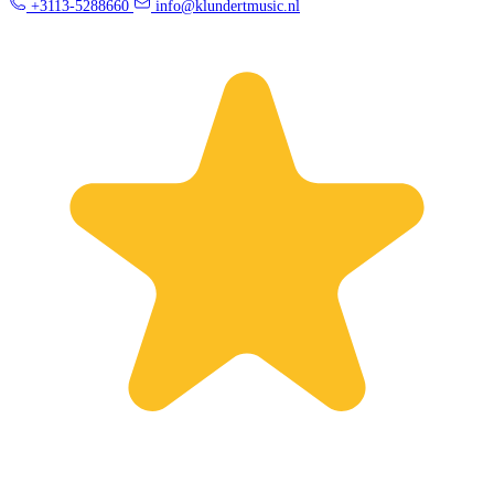
+3113-5288660
info@klundertmusic.nl