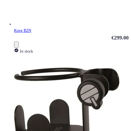
Korg B2N
€299.00
In stock