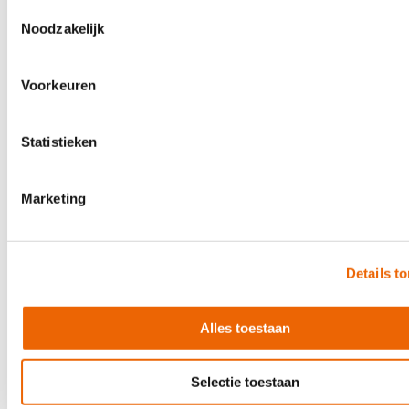
Toestemmingsselectie
Noodzakelijk
Amadeus HPN-30
€99.00
Voorkeuren
In stock
Statistieken
Marketing
Details t
Alles toestaan
Selectie toestaan