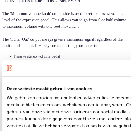
line level effects it is best to use a Boss FV-50L.
The 'Minimum volume knob' on the side is used to set the lowest volume
level of the expression pedal. This allows you to go from 0 or half volume
to maximum volume with one foot movement
The 'Tuner Out' output always gives a maximum signal regardless of the
position of the pedal. Handy for connecting your tuner to.
Passive stereo volume pedal
Suitable for high impedance signals such as from guitars and guitar
effects
Stepless
No batteries needed
Deze website maakt gebruik van cookies
2x 1/4" jack inputs
2x 1/4" jack outputs
We gebruiken cookies om content en advertenties te personal
Tuner out (100% signal regardless of pedal position)
media te bieden en om ons websiteverkeer te analyseren. Oo
Connection with 6.35 mm jack plugs
gebruik van onze site met onze partners voor social media,
Potentiometer on the side, for adjusting the range of the pedal
partners kunnen deze gegevens combineren met andere infor
Dimensions: 86 x 200 x 54 mm (WxDxH)
verstrekt of die ze hebben verzameld op basis van uw gebru
Weight: 400 gr.