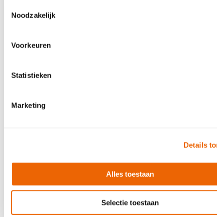
Toestemmingsselectie
Noodzakelijk
Voorkeuren
Statistieken
Marketing
Details t
Alles toestaan
Selectie toestaan
CLX GTH 150 Gitaarhanger Deluxe