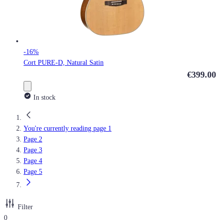
-16%
Cort PURE-D, Natural Satin
€399.00
In stock
You're currently reading page
1
Page
2
Page
3
Page
4
Page
5
Filter
0